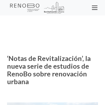
Sitio Web Empresa de Ren
Pasar
al
contenido
Inicio
Noticias
principal
‘Notas de Revitalización’, la nueva serie de
estudios de RenoBo sobre renovación urbana
‘Notas de Revitalización’, la
nueva serie de estudios de
RenoBo sobre renovación
urbana