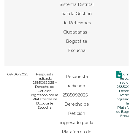
Sistema Distrital
para la Gestión
de Peticiones
Ciudadanas –
Bogotá te
Escucha
09-06-2025
Respuesta
Documen
Respuesta
radicado
Respues
2585092025 –
radicad
radicado
Derecho de
2585092
Petición
– Derecho
2585092025 –
ingresado por la
Petició
Plataforma de
ingresado
Bogotá te
la
Derecho de
Escucha
Platafo
de Bogotá
Petición
Escuch
ingresado por la
Plataforma de