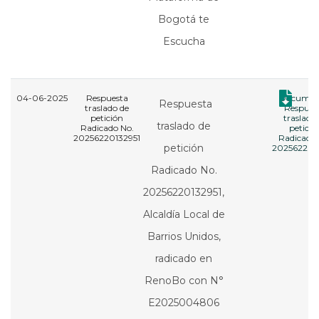
Bogotá te
Escucha
04-06-2025
Respuesta
Documen
Respuesta
traslado de
Respues
petición
traslado
traslado de
Radicado No.
petició
20256220132951
Radicado 
petición
202562201
Radicado No.
20256220132951,
Alcaldía Local de
Barrios Unidos,
radicado en
RenoBo con N°
E2025004806