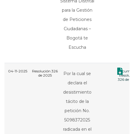
Sistema Distrital
para la Gestión
de Peticiones
Ciudadanas –
Bogotá te
Escucha
04-11-2025
Resolución 326
Documen
Por la cual se
de 2025
Resoluci
326 de 2
declara el
desistimiento
tácito de la
petición No.
5098372025
radicada en el