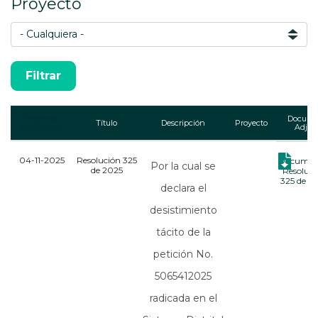
Proyecto
Fecha de
Docume
Título
Descripción
Proyecto
Notificación
Adjun
04-11-2025
Resolución 325
Documen
Por la cual se
de 2025
Resoluci
325 de 2
declara el
desistimiento
tácito de la
petición No.
5065412025
radicada en el