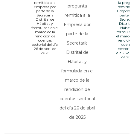
remitida a la
la pregu
pregunta
Empresa por
remitida 
parte de la
Empresa 
remitida a la
Secretaría
parte de
Distrital de
Secretar
Hábitat y
Distrital
Empresa por
formulada en el
Hábitat
marco de la
formulad
parte de la
rendición de
el marco d
cuentas
rendición
Secretaría
sectorial del día
cuenta
26 de abril de
sectorial 
Distrital de
2025
día 26 de a
de 202
Hábitat y
formulada en el
marco de la
rendición de
cuentas sectorial
del día 26 de abril
de 2025