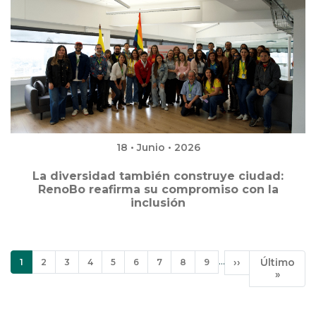
18 • Junio • 2026
La diversidad también construye ciudad:
RenoBo reafirma su compromiso con la
inclusión
Paginación
…
Página
Página
Página
Página
Página
Página
Página
Página
Página
Siguiente
››
Última
Último
1
2
3
4
5
6
7
8
9
actual
página
página
»