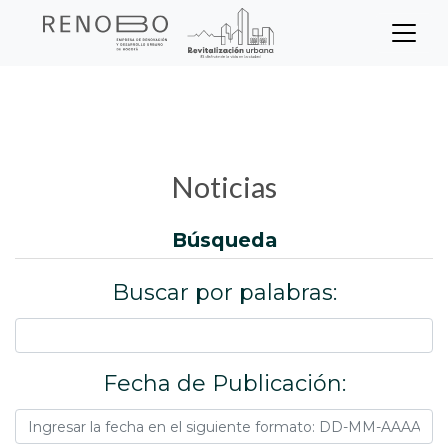
Sitio Web Empresa de Ren
Pasar
Inicio
Noticias
al
contenido
principal
Noticias
búsqueda
Buscar por palabras:
Fecha de Publicación: