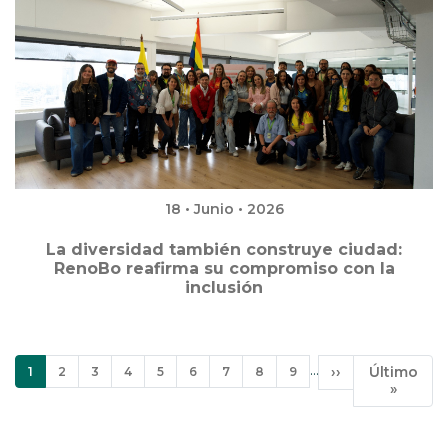
18 • Junio • 2026
La diversidad también construye ciudad:
RenoBo reafirma su compromiso con la
inclusión
Paginación
…
Página
Página
Página
Página
Página
Página
Página
Página
Página
Siguiente
››
Última
Último
1
2
3
4
5
6
7
8
9
actual
página
página
»