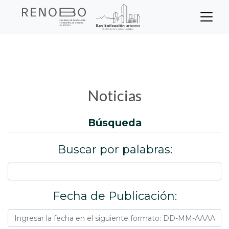
Sitio Web Empresa de Ren
Pasar
Inicio
Noticias
al
contenido
principal
Noticias
búsqueda
Buscar por palabras:
Fecha de Publicación: