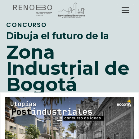
Sitio Web Empresa de Ren
Pasar
al
contenido
principal
CONCURSO
Dibuja el futuro de la
Zona
Industrial de
Bogotá