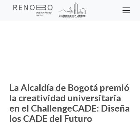
Sitio Web Empresa de Ren
Pasar
al
contenido
Inicio
Noticias
principal
La Alcaldía de Bogotá premió la
creatividad universitaria en el ChallengeCADE:
Diseña los CADE del Futuro
La Alcaldía de Bogotá premió
la creatividad universitaria
en el ChallengeCADE: Diseña
los CADE del Futuro