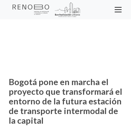
Sitio Web Empresa de Ren
Pasar
al
contenido
Inicio
Noticias
principal
Bogotá pone en marcha el proyecto que
transformará el entorno de la futura estación
de transporte intermodal de la capital
Bogotá pone en marcha el
proyecto que transformará el
entorno de la futura estación
de transporte intermodal de
la capital