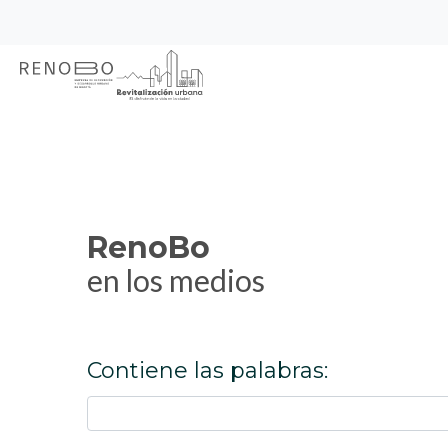
Sitio Web Empresa de Ren
Pasar
Inicio
RenoBo en los medios
al
contenido
principal
RenoBo
en los medios
Contiene las palabras: