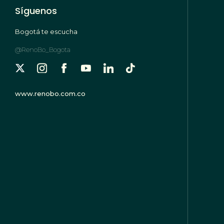
Síguenos
Bogotá te escucha
@RenoBo_Bogota
www.renobo.com.co