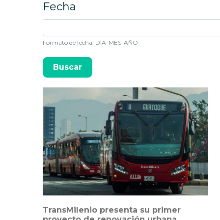
Fecha
Formato de fecha: DÍA-MES-AÑO
TransMilenio presenta su primer
proyecto de renovación urbana