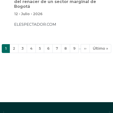
del renacer de un sector marginal de
Bogotá
12 • Julio • 2026
ELESPECTADOR.COM
…
Página
1
Página
2
Página
3
Página
4
Página
5
Página
6
Página
7
Página
8
Página
9
Siguiente
››
Última
Último »
actual
página
página