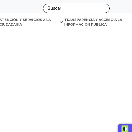
ano
ATENCIÓN Y SERVICIOS A LA 
TRANSPARENCIA Y ACCESO A LA 
CIUDADANÍA
INFORMACIÓN PÚBLICA