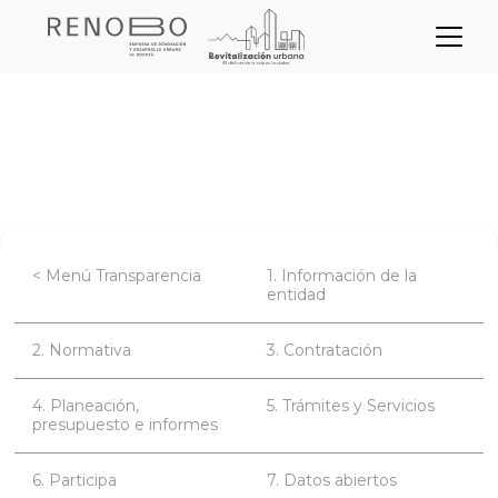
Sitio Web Empresa de Ren
Pasar
Inicio
Transparencia
al
contenido
Planeación, presupuesto e informes
principal
< Menú Transparencia
1. Información de la
entidad
2. Normativa
3. Contratación
4. Planeación,
5. Trámites y Servicios
presupuesto e informes
6. Participa
7. Datos abiertos