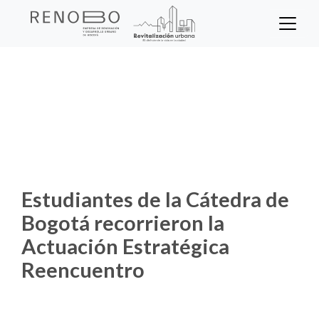
Sitio Web Empresa de Ren
Pasar
al
contenido
Inicio
Noticias
principal
Estudiantes de la Cátedra de Bogotá
recorrieron la Actuación Estratégica
Reencuentro
Estudiantes de la Cátedra de
Bogotá recorrieron la
Actuación Estratégica
Reencuentro