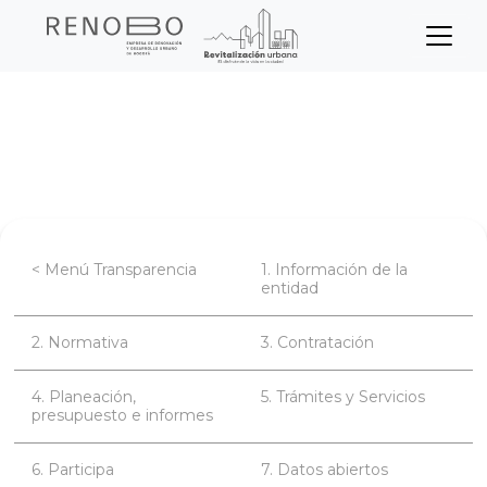
Sitio Web Empresa de Ren
Pasar
Inicio
Transparencia
al
contenido
Información de la entidad
principal
< Menú Transparencia
1. Información de la
entidad
2. Normativa
3. Contratación
4. Planeación,
5. Trámites y Servicios
presupuesto e informes
6. Participa
7. Datos abiertos