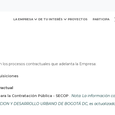
ovación y Desarrollo Urb
LA EMPRESA
DE TU INTERÉS
PROYECTOS
PARTICIPA
n los procesos contractuales que adelanta la Empresa:
uisiciones
ractual
Abre en una nueva ven
para la Contratación Pública - SECOP
.
Nota: La información co
ON Y DESARROLLO URBANO DE BOGOTÁ DC, es actualizada por 