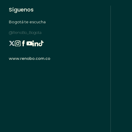
Síguenos
Bogotá te escucha
@RenoBo_Bogota
www.renobo.com.co