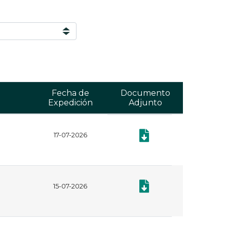
Fecha de
Documento
Expedición
Adjunto
17-07-2026
Documento: Plan Anual de
Documento: Plan Anual de
15-07-2026