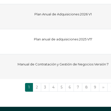
Plan Anual de Adquisiciones 2026 V1
Plan anual de adquisiciones 2025 V17
Manual de Contratación y Gestión de Negocios Versión 7
Página
1
Página
2
Página
3
Página
4
Página
5
Página
6
Página
7
Página
8
Página
9
Sigu
››
actual
pági