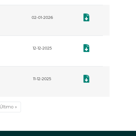
Documento: Plan Anual de 
02-01-2026
Documento: Plan anual de 
12-12-2025
Documento: Manual de Con
11-12-2025
iente
Última
Último »
na
página