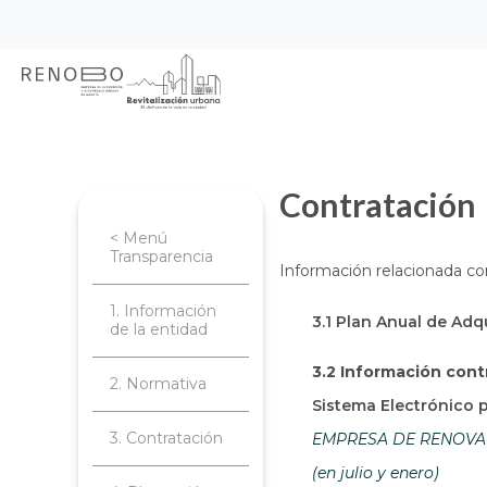
Sitio Web Empresa de Ren
Pasar
Inicio
Transparencia
Contratación
al
contenido
principal
Contratación
< Menú
Transparencia
Información relacionada co
1. Información
3.1 Plan Anual de Adq
de la entidad
3.2 Información cont
2. Normativa
Sistema Electrónico 
3. Contratación
EMPRESA DE RENOVACI
(en julio y enero)