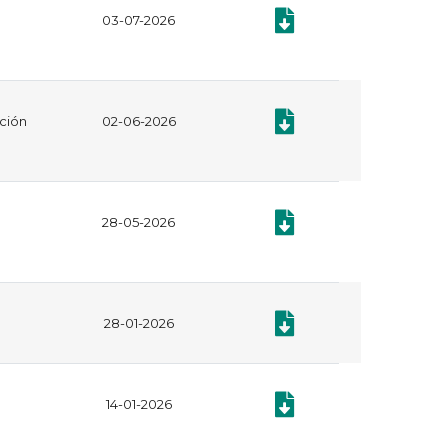
Documento: Plan Anual de
03-07-2026
Documento: Acto contractua
ación
02-06-2026
Documento: MANUAL DE C
28-05-2026
Documento: Contratación
28-01-2026
Documento: Plan Anual de
14-01-2026