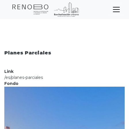
Sitio Web Empresa de Ren
Pasar
Inicio
Node
Planes Parciales
al
contenido
principal
Planes Parciales
Link
/es/planes-parciales
Fondo