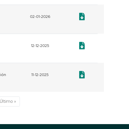
Documento: Plan Anual de 
02-01-2026
Documento: Plan anual de 
12-12-2025
Documento: Resolución 379
ción
11-12-2025
iente
Última
Último »
na
página