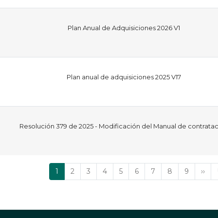
Plan Anual de Adquisiciones 2026 V1
Plan anual de adquisiciones 2025 V17
Resolución 379 de 2025 - Modificación del Manual de contrata
Página
1
Página
2
Página
3
Página
4
Página
5
Página
6
Página
7
Página
8
Página
9
Sigu
››
actual
pági