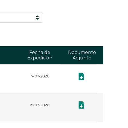
Fecha de
Documento
Expedición
Adjunto
17-07-2026
Documento: Plan Anual de
Documento: Plan Anual de
15-07-2026