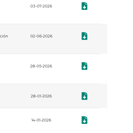
Documento: Plan Anual de
03-07-2026
Documento: Acto contractua
ación
02-06-2026
Documento: MANUAL DE C
28-05-2026
Documento: Contratación
28-01-2026
Documento: Plan Anual de
14-01-2026