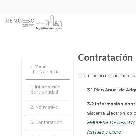
Sitio Web Empresa de Ren
Pasar
Inicio
Transparencia
Contratación
al
contenido
principal
Contratación
< Menú
Transparencia
Información relacionada co
1. Información
3.1 Plan Anual de Adq
de la entidad
3.2 Información cont
2. Normativa
Sistema Electrónico 
3. Contratación
EMPRESA DE RENOVACI
(en julio y enero)