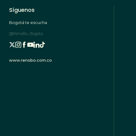
Síguenos
Bogotá te escucha
@RenoBo_Bogota
www.renobo.com.co