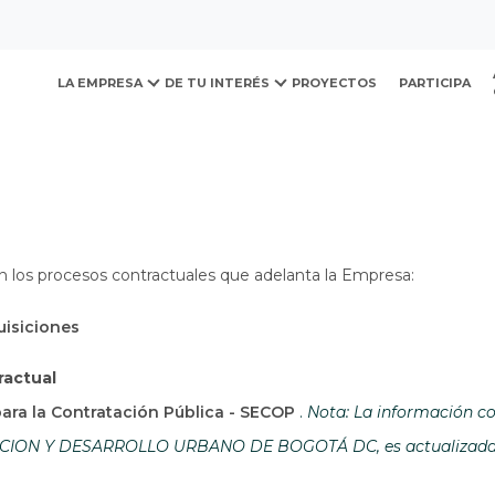
ovación y Desarrollo Urb
LA EMPRESA
DE TU INTERÉS
PROYECTOS
PARTICIPA
n los procesos contractuales que adelanta la Empresa:
uisiciones
ractual
Abre en una nueva ven
para la Contratación Pública - SECOP
.
Nota: La información co
ON Y DESARROLLO URBANO DE BOGOTÁ DC, es actualizada por 